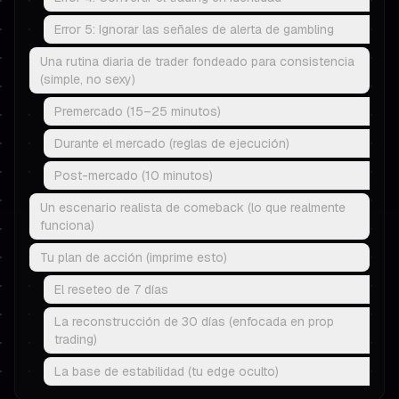
Error 5: Ignorar las señales de alerta de gambling
Una rutina diaria de trader fondeado para consistencia
(simple, no sexy)
Premercado (15–25 minutos)
Durante el mercado (reglas de ejecución)
Post-mercado (10 minutos)
Un escenario realista de comeback (lo que realmente
funciona)
Tu plan de acción (imprime esto)
El reseteo de 7 días
La reconstrucción de 30 días (enfocada en prop
trading)
La base de estabilidad (tu edge oculto)