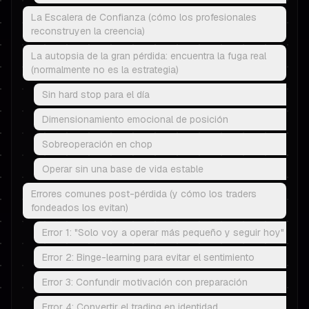
La Escalera de Confianza (cómo los profesionales
reconstruyen la creencia)
La autopsia de la gran pérdida: encuentra la fuga real
(normalmente no es la estrategia)
Sin hard stop para el día
Dimensionamiento emocional de posición
Sobreoperación en chop
Operar sin una base de vida estable
Errores comunes post-pérdida (y cómo los traders
fondeados los evitan)
Error 1: "Solo voy a operar más pequeño y seguir hoy"
Error 2: Binge-learning para evitar el sentimiento
Error 3: Confundir motivación con preparación
Error 4: Convertir el trading en identidad