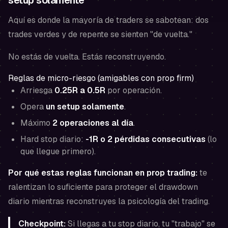
setup solamente
Aquí es donde la mayoría de traders se sabotean: dos
trades verdes y de repente se sienten "de vuelta."
No estás de vuelta. Estás reconstruyendo.
Reglas de micro-riesgo (amigables con prop firm)
Arriesga
0.25R a 0.5R
por operación.
Opera
un setup solamente
.
Máximo
2 operaciones al día
.
Hard stop diario:
-1R o 2 pérdidas consecutivas
(lo
que llegue primero).
Por qué estas reglas funcionan en prop trading:
te
ralentizan lo suficiente para proteger el drawdown
diario mientras reconstruyes la psicología del trading.
Checkpoint:
Si llegas a tu stop diario, tu "trabajo" se