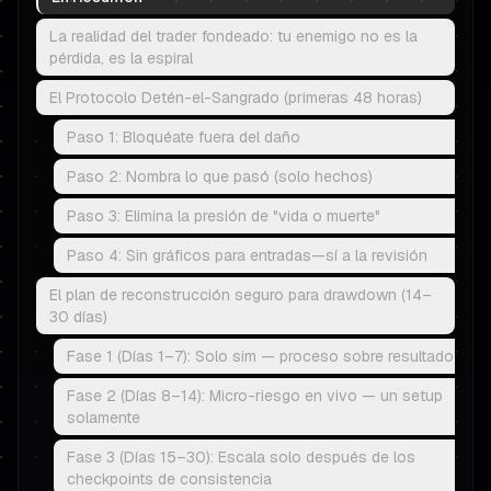
La realidad del trader fondeado: tu enemigo no es la
pérdida, es la espiral
El Protocolo Detén-el-Sangrado (primeras 48 horas)
Paso 1: Bloquéate fuera del daño
Paso 2: Nombra lo que pasó (solo hechos)
Paso 3: Elimina la presión de "vida o muerte"
Paso 4: Sin gráficos para entradas—sí a la revisión
El plan de reconstrucción seguro para drawdown (14–
30 días)
Fase 1 (Días 1–7): Solo sim — proceso sobre resultado
Fase 2 (Días 8–14): Micro-riesgo en vivo — un setup
solamente
Fase 3 (Días 15–30): Escala solo después de los
checkpoints de consistencia