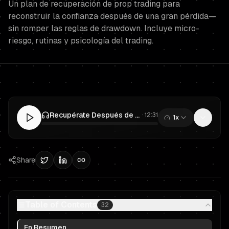
Un plan de recuperación de prop trading para
reconstruir la confianza después de una gran pérdida—
sin romper las reglas de drawdown. Incluye micro-
riesgo, rutinas y psicología del trading.
Recupérate Después de una Gran Pérdida: Protocolo de Prop Trading para Reconstruir Confianza y Proteger el Drawdown
·
12:31
1x
0:00
/
12:31
Share
Table of Contents
32
En Resumen