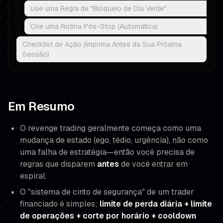
Use uma Regra de "Bloqueio de Dia Verde"
Crie uma Rotina Pós-Stop (Automática)
Checklist de Ação (Imprima Antes da Sua Próxima
Sessão)
Em Resumo
O revenge trading geralmente começa como uma
mudança de estado
(ego, tédio, urgência), não como
uma falha de estratégia—então você precisa de
regras que disparem
antes
de você entrar em
espiral.
O "sistema de cinto de segurança" de um trader
financiado é simples:
limite de perda diária + limite
de operações + corte por horário + cooldown