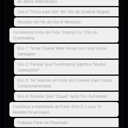
de Alerta Antecipado)
Use a "Troca para Sim" em Vez de Quebrar Regras
Revisão de Fim de Dia (5 Minutos)
Os Maiores Erros de Prop Trading Por Trás do
Overtrading
Erro 1: Tentar Operar Mais Horas com uma Única
Vantagem
Erro 2: Pensar Que Overtrading Significa "Muitas
Operações"
Erro 3: Ter Apenas um Stop em Dólares (Sem Stops
Comportamentais)
Erro 4: Esperar Que "Clique" Após Dor Suficiente
Construa a Habilidade de Parar (Isto É o Que Te
Mantém Financiado)
Pratique Parar de Propósito