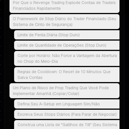
Por Que o Revenge Trading Explode Contas de Traders
Financiados Rapidamente
O Framework de Stop Diário do Trader Financiado (Seu
Sistema de Cinto de Segurança)
Limite de Perda Diária (Stop Duro)
Limite de Quantidade de Operações (Stop Duro)
Corte por Horário: Não Force a Vantagem da Abertura
no Chop do Meio-Dia
Regras de Cooldown: O Reset de 10 Minutos Que
Salva Contas
Um Plano de Risco de Prop Trading Que Você Pode
Implementar Amanhã (Copiar/Colar)
Defina Seu A-Setup em Linguagem Sim/Não
Escreva Seus Stops Diários (Para Parar de Negociar)
Construa uma Lista de "Gatilhos de Tilt" (Seu Sistema