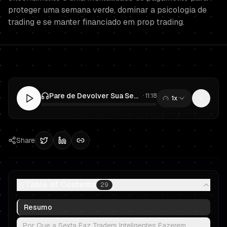
proteger uma semana verde, dominar a psicologia de
trading e se manter financiado em prop trading.
Pare de Devolver Sua Semana na Sexta: Regras de Prop Trading Para Se Manter Financiado
·
11:18
1x
0:00
/
11:18
Share
Table of Contents
29
Resumo
Por Que a Sexta Faz Traders Inteligentes Fazerem