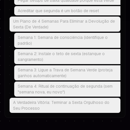
Pegar setups de baixa qualidade porque está verde
Acreditar que segunda é um botão de reset
Um Plano de 4 Semanas Para Eliminar a Devolução de
Sexta (De Verdade)
Semana 1: Semana de consciência (identifique o
padrão)
Semana 2: Instale o teto de sexta (estanque o
sangramento)
Semana 3: Ligue a Trava de Semana Verde (proteja
ganhos automaticamente)
Semana 4: Ritual de continuação de segunda (sem
"semana nova, eu novo")
A Verdadeira Vitória: Terminar a Sexta Orgulhoso do
Seu Processo