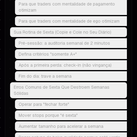
Para que traders com mentalidade de pagamento
otimizam
Para que traders com mentalidade de ego otimizam
Sua Rotina de Sexta (Copie e Cole no Seu Diário)
Pré-sessão: a auditoria semanal de 2 minutos
Defina critérios "somente A+"
Após a primeira perda: check-in (não vingança)
Fim do dia: trave a semana
Erros Comuns de Sexta Que Destroem Semanas
Sólidas
Operar para "fechar forte"
Mover stops porque "é sexta"
Aumentar tamanho para acelerar a semana