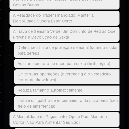
Coisas Burras
A Realidade do Trader Financiado: Manter a
Elegibilidade Supera Estar Certo
A Trava de Semana Verde: Um Conjunto de Regras Que
Previne a Devolução de Sexta
Defina seu limite de proteção semanal (quando mudar
para defesa)
Adicione um teto de risco para sexta (limite rígido)
Limite suas operações (overtrading é o verdadeiro
motor de drawdown)
Reduza tamanho automaticamente
Instale um gatilho de encerramento da plataforma (seu
freio de emergência)
A Mentalidade de Pagamento: Opere Para Manter a
Conta (Não Para Alimentar Seu Ego)