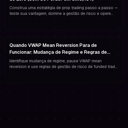
Construa uma estratégia de prop trading passo a passo —
teste sua vantagem, domine a gestão de risco e opere
com confiança como um trader financiado.
Quando VWAP Mean Reversion Para de
Funcionar: Mudança de Regime e Regras de
Risco no Prop Trading
Identifique mudança de regime, pause VWAP mean
reversion e use regras de gestão de risco de funded trader
para proteger sua conta de prop trading.