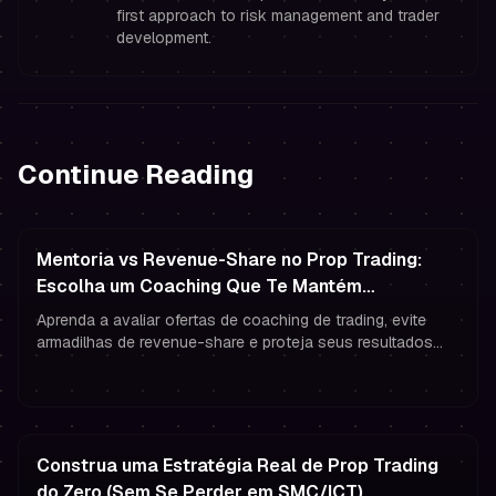
first approach to risk management and trader
development.
Continue Reading
Mentoria vs Revenue-Share no Prop Trading:
Escolha um Coaching Que Te Mantém
Financiado
Aprenda a avaliar ofertas de coaching de trading, evite
armadilhas de revenue-share e proteja seus resultados
como trader financiado com gestão de risco e psicologia
no estilo prop.
Construa uma Estratégia Real de Prop Trading
do Zero (Sem Se Perder em SMC/ICT)