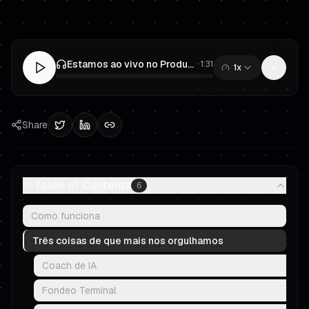
Estamos ao vivo no Product Hunt: Prop Trading, reinventado
·
1:31
1x
0:00
/
1:31
Share
Table of Contents
6
Como funciona
Três coisas de que mais nos orgulhamos
Coach de IA
Fondeo Terminal