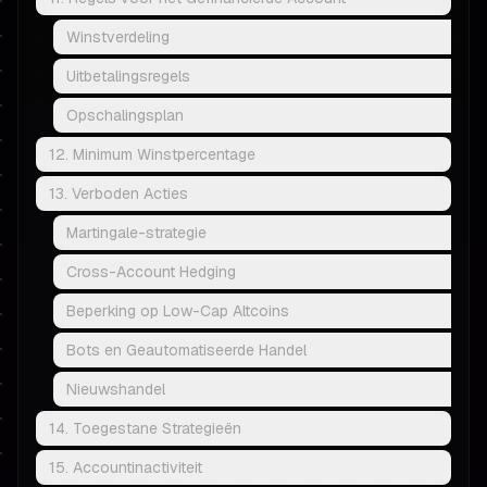
Winstverdeling
Uitbetalingsregels
Opschalingsplan
12. Minimum Winstpercentage
13. Verboden Acties
Martingale-strategie
Cross-Account Hedging
Beperking op Low-Cap Altcoins
Bots en Geautomatiseerde Handel
Nieuwshandel
14. Toegestane Strategieën
15. Accountinactiviteit