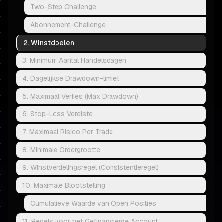
Two-Step Challenge
Abonnement-Challenge
2. Winstdoelen
3. Minimum Aantal Handelsdagen
4. Dagelijkse Drawdown-limiet
5. Maximaal Verlies (Max Drawdown)
6. Stop-Loss Vereiste
7. Maximaal Risico Per Trade
8. Minimale Ordergrootte
9. Winstverdelingsregel (Consistentieregel)
10. Maximale Blootstelling
Cumulatieve Waarde van Open Posities
11. Regels voor het Gefinancierde Account