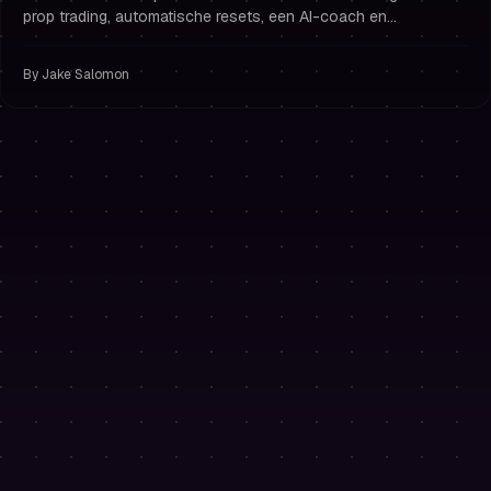
prop trading, automatische resets, een AI-coach en
uitbetalingen binnen 24 uur. Gebruik PH50OFF voor 50%
korting.
By
Jake Salomon