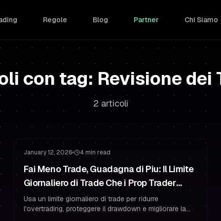
ading
Regole
Blog
Partner
Chi Siamo
oli con tag: Revisione dei
2 articoli
Gestione del Rischio
Overtrading
January 12, 2026
4 min read
Fai Meno Trade, Guadagna di Piu: Il Limite
Giornaliero di Trade Che i Prop Trader
Usano per un PnL Costante
Usa un limite giornaliero di trade per ridurre
l'overtrading, proteggere il drawdown e migliorare la
costanza del trader finanziato con regole A+ chiare e