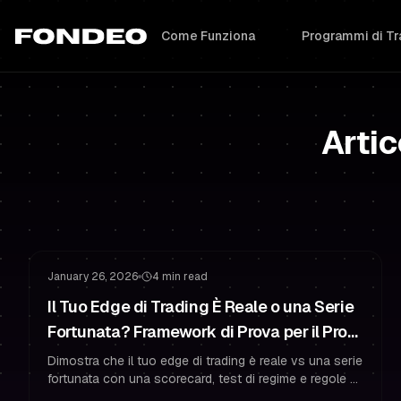
Come Funziona
Programmi di Tr
Artic
Abitudini del Funded Trader
Gestione del Rischio
January 26, 2026
4 min read
Il Tuo Edge di Trading È Reale o una Serie
Fortunata? Framework di Prova per il Prop
Trading
Dimostra che il tuo edge di trading è reale vs una serie
fortunata con una scorecard, test di regime e regole di
gestione del rischio per restare funded con fiducia.