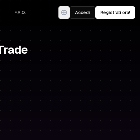
F.A.Q.
Accedi
Registrati ora!
 Trade