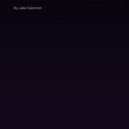
gestione del rischio.
By
Jake Salomon