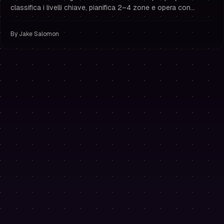
classifica i livelli chiave, pianifica 2–4 zone e opera con
gestione del rischio e disciplina da trader finanziato.
By
Jake Salomon