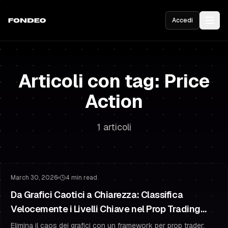
Accedi
Articoli con tag: Price
Action
1 articoli
Gestione del Rischio
Psicologia del Trading
March 30, 2026
4 min read
Da Grafici Caotici a Chiarezza: Classifica
Velocemente i Livelli Chiave nel Prop Trading
(Senza Paralisi)
Elimina il caos dei grafici con un framework per prop trader: