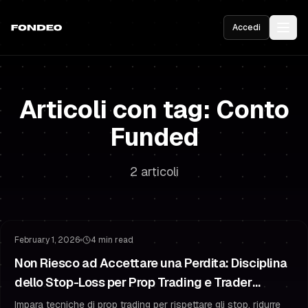
Accedi
Articoli con tag: Conto
Funded
2 articoli
Gestione del Rischio
Strategia di Stop Loss
February 1, 2026
4 min read
Non Riesco ad Accettare una Perdita: Disciplina
dello Stop-Loss per Prop Trading e Trader
Funded
Impara tecniche di prop trading per rispettare gli stop, ridurre