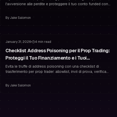
l'avversione alle perdite e proteggere il tuo conto funded con
esecuzione meccanica e gestione del rischio.
By
Jake Salomon
Gestione del Rischio
Proteggere il Tuo Finanziamento
January 31, 2026
4 min read
Checklist Address Poisoning per il Prop Trading:
Proteggi il Tuo Finanziamento e i Tuoi
Pagamenti
Evita le truffe di address poisoning con una checklist di
trasferimento per prop trader: allowlist, invii di prova, verifica
completa e abitudini di sicurezza che proteggono i tuoi
pagamenti.
By
Jake Salomon