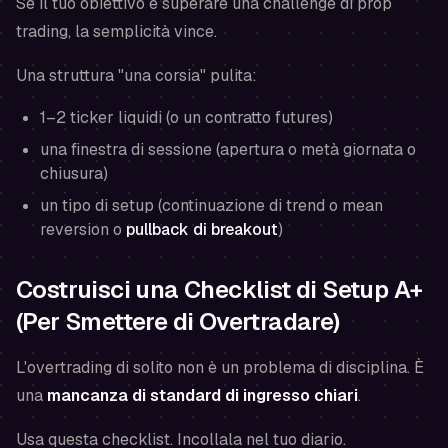
Se il tuo obiettivo è superare una challenge di prop
trading, la semplicità vince.
Una struttura "una corsia" pulita:
1–2 ticker liquidi (o un contratto futures)
una finestra di sessione (apertura
o
metà giornata
o
chiusura)
un tipo di setup (continuazione di trend
o
mean
reversion
o
pullback di breakout
)
Costruisci una Checklist di Setup A+
(Per Smettere di Overtradare)
L'overtrading di solito non è un problema di disciplina. È
una
mancanza di standard di ingresso chiari
.
Usa questa checklist. Incollala nel tuo diario.