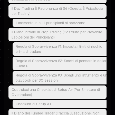
Il Day Trading È Padronanza di Sé (Questa È Psicologia
del Trading)
Il momento in cui i principianti si spezzano
Il Piano Iniziale di Prop Trading (Costruito per Prevenire
Esplosioni dei Principianti)
Regola di Sopravvivenza #1: Imposta i limiti di rischio
prima di tradare
Regola di Sopravvivenza #2: Smetti di pensare in dollari
—usa R
Regola di Sopravvivenza #3: Scegli uno strumento e un
playbook per 30 sessioni
Costruisci una Checklist di Setup A+ (Per Smettere di
Overtradare)
Checklist di Setup A+
Il Diario del Funded Trader (Traccia l'Esecuzione, Non