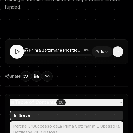
funded.
Prima Settimana Profittevole nel Day Trading? Ecco Come Sopravvivere a una Challenge di Prop Trading
·
11:55
1x
0:00
/
11:55
Share
Table of Contents
28
In Breve
Perché il "Successo della Prima Settimana" È Spesso la
Settimana Più Costosa