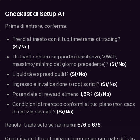
Checklist di Setup A+
Prima di entrare, conferma:
Trend allineato con il tuo timeframe di trading?
(Sì/No)
Un livello chiaro (supporto/resistenza, VWAP,
massimo/minimo del giorno precedente)?
(Sì/No)
Liquidità e spread puliti?
(Sì/No)
Ingresso e invalidazione (stop) scritti?
(Sì/No)
Potenziale di reward almeno
1,5R
?
(Sì/No)
Condizioni di mercato conformi al tuo piano (non caos
di notizie casuali)?
(Sì/No)
Regola: trada solo se raggiungi
5/6 o 6/6
.
Quel singolo filtro elimina un'enorme percentuale di "clic