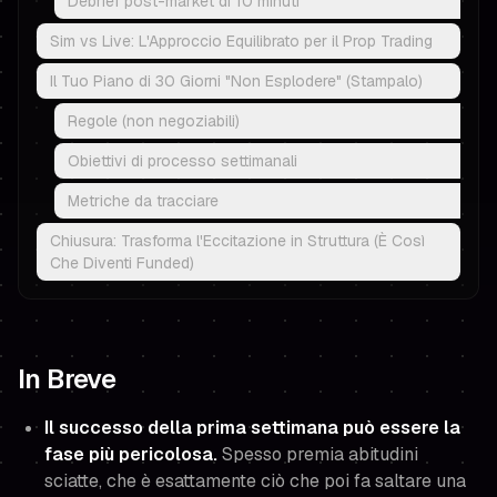
Debrief post-market di 10 minuti
Sim vs Live: L'Approccio Equilibrato per il Prop Trading
Il Tuo Piano di 30 Giorni "Non Esplodere" (Stampalo)
Regole (non negoziabili)
Obiettivi di processo settimanali
Metriche da tracciare
Chiusura: Trasforma l'Eccitazione in Struttura (È Così
Che Diventi Funded)
In Breve
Il successo della prima settimana può essere la
fase più pericolosa.
Spesso premia abitudini
sciatte, che è esattamente ciò che poi fa saltare una