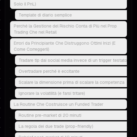
Solo il PnL)
Template di diario semplice
Perché la Gestione del Rischio Conta di Più nel Prop
Trading Che nel Retail
Errori da Principiante Che Distruggono Ottimi Inizi (E
Come Correggerli)
Tradare tip dai social media invece di un trigger testato
Overtradare perché è eccitante
Scalare la dimensione prima di scalare la competenza
Ignorare la volatilità (e farsi tritare)
La Routine Che Costruisce un Funded Trader
Routine pre-market di 20 minuti
La regola dei due trade (prop-friendly)