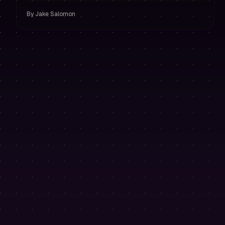
seguridad que protegen tus pagos.
By
Jake Salomon