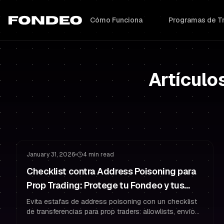
Cómo Funciona
Programas de T
Artículo
Gestión de Riesgo
Proteger tu Fondeo
January 31, 2026
4 min read
Checklist contra Address Poisoning para
Prop Trading: Protege tu Fondeo y tus
Pagos
Evita estafas de address poisoning con un checklist
de transferencias para prop traders: allowlists, envíos
de prueba, verificación completa y hábitos de