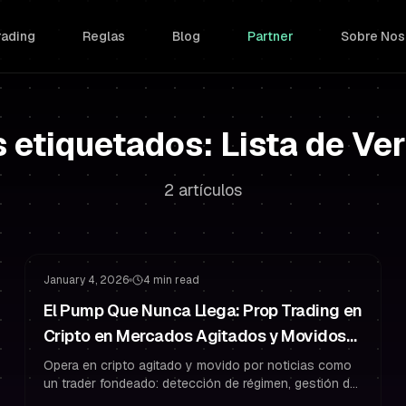
rading
Reglas
Blog
Partner
Sobre Nos
s etiquetados: Lista de Ver
2 artículos
Gestión de Riesgo
Gestión de Drawdown
January 4, 2026
4 min read
El Pump Que Nunca Llega: Prop Trading en
Cripto en Mercados Agitados y Movidos
por Noticias (Sin Sobreoperar)
Opera en cripto agitado y movido por noticias como
un trader fondeado: detección de régimen, gestión de
riesgo estricta y reglas que previenen la